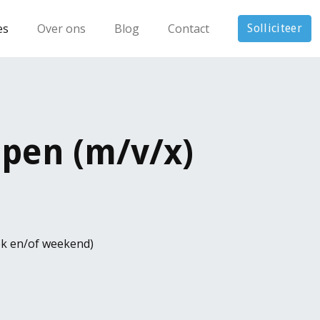
es
Over ons
Blog
Contact
Solliciteer
pen (m/v/x)
ek en/of weekend)