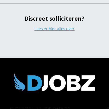
Z
Discreet solliciteren?
Lees er hier alles over