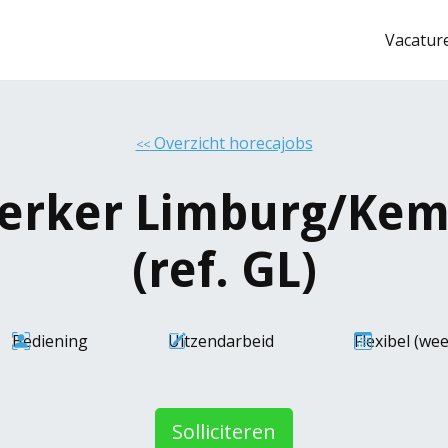
Vacatur
Overzicht horecajobs
<<
rker Limburg/Kem
(ref. GL)
Bediening
Uitzendarbeid
Flexibel (we
Solliciteren