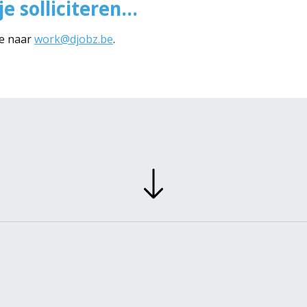
e solliciteren...
ie naar
work@djobz.be
.