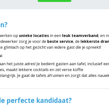
in?
 werken op
unieke locaties
in een
leuk teamverband
, en 
medewerker zorg je voor de
beste service
, de
lekkerste dra
ote glimlach op het gezicht van iedere gast die je spreekt!
u:
an het juiste adres! Je bedient gasten aan tafel, inclusief een
jes, maakt lekkere cocktails en zet verse koffie
elangrijk. Je gaat de tafels afruimen en zorgt dat alles nau
e perfecte kandidaat?