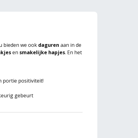
nu bieden we ook
daguren
aan in de
nkjes
en
smakelijke hapjes
. En het
 portie positiviteit!
wkeurig gebeurt