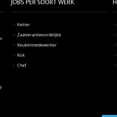
JOBS PER SOORT WERK
H
Kelner
Zaalverantwoordelijke
en
Keukenmedewerker
Kok
Chef
op