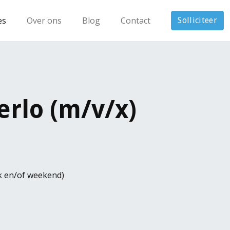
es
Over ons
Blog
Contact
Solliciteer
rlo (m/v/x)
ek en/of weekend)