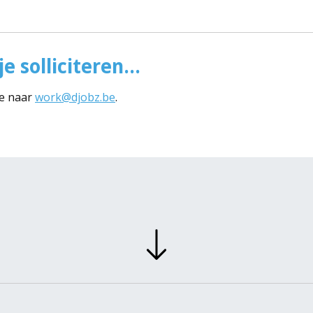
e solliciteren...
ie naar
work@djobz.be
.