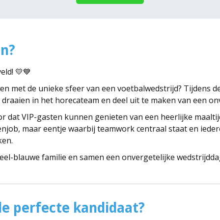
in?
eld! 💛💙
en met de unieke sfeer van een voetbalwedstrijd? Tijdens d
e draaien in het horecateam en deel uit te maken van een on
or dat VIP-gasten kunnen genieten van een heerlijke maaltij
enjob, maar eentje waarbij teamwork centraal staat en ied
ken.
geel-blauwe familie en samen een onvergetelijke wedstrijdda
e perfecte kandidaat?