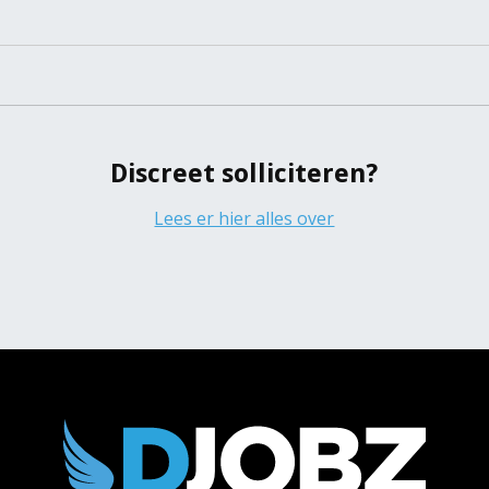
Z
Discreet solliciteren?
Lees er hier alles over