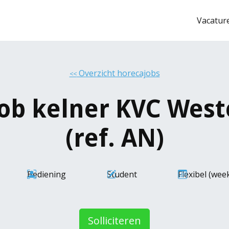
Vacatur
Overzicht horecajobs
<<
ob kelner KVC Weste
(ref. AN)
Bediening
Student
Flexibel (we
Solliciteren