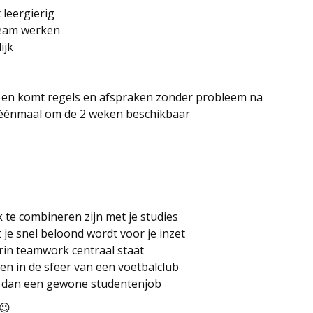
t leergierig
 team werken
lijk
 en komt regels en afspraken zonder probleem na
7 éénmaal om de 2 weken beschikbaar
k te combineren zijn met je studies
 je snel beloond wordt voor je inzet
rin teamwork centraal staat
n in de sfeer van een voetbalclub
t dan een gewone studentenjob
 😉