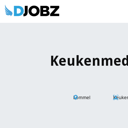
Keukenmed
Lommel
Keuke