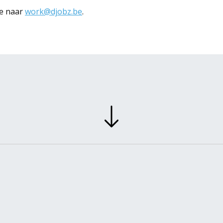
ie naar
work@djobz.be
.