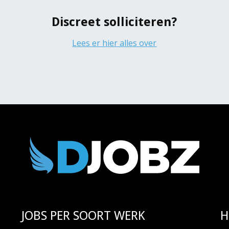
Z
Discreet solliciteren?
Lees er hier alles over
JOBS PER SOORT WERK
H