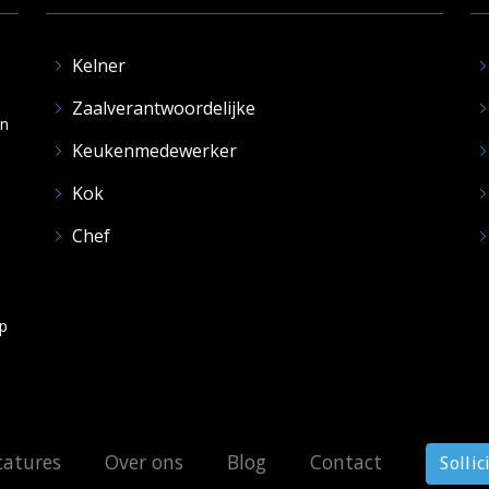
Kelner
Zaalverantwoordelijke
en
Keukenmedewerker
Kok
Chef
op
catures
Over ons
Blog
Contact
Sollic