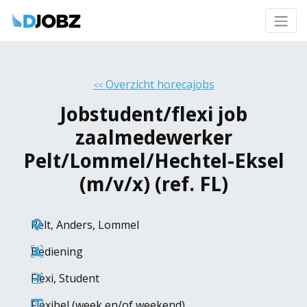
Overzicht horecajobs
<<
Jobstudent/flexi job
zaalmedewerker
Pelt/Lommel/Hechtel-Eksel
(m/v/x) (ref. FL)
Pelt
,
Anders
,
Lommel
Bediening
Flexi
,
Student
Flexibel (week en/of weekend)