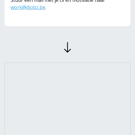
Stuur een mail met je cv en motivatie naar
work@djobz.be
.