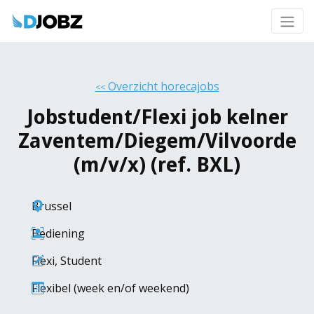
Overzicht horecajobs
<<
Jobstudent/Flexi job kelner
Zaventem/Diegem/Vilvoorde
(m/v/x) (ref. BXL)
Brussel
Bediening
Flexi
,
Student
Flexibel (week en/of weekend)