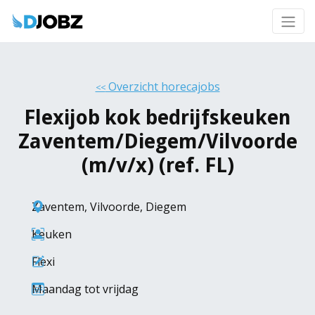
Overzicht horecajobs
<<
Flexijob kok bedrijfskeuken
Zaventem/Diegem/Vilvoorde
(m/v/x) (ref. FL)
Zaventem
,
Vilvoorde
,
Diegem
Keuken
Flexi
Maandag tot vrijdag