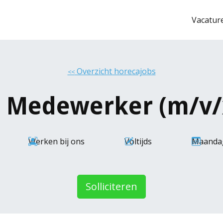
Vacatur
Overzicht horecajobs
<<
 Medewerker (m/v/x
Werken bij ons
Voltijds
Maandag
Solliciteren