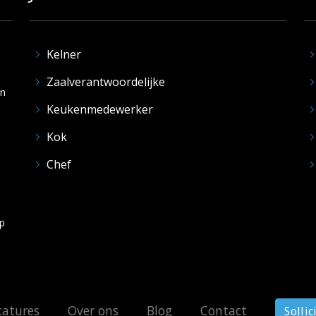
Kelner
Zaalverantwoordelijke
en
Keukenmedewerker
Kok
Chef
op
catures
Over ons
Blog
Contact
Sollic