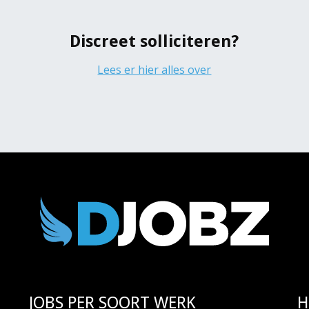
Z
Discreet solliciteren?
Lees er hier alles over
JOBS PER SOORT WERK
H