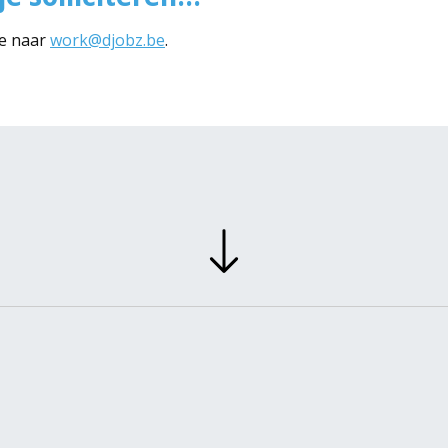
ie naar
work@djobz.be
.